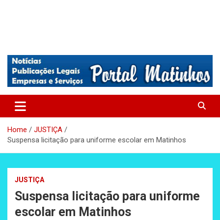
Absolutamente tudo sobre Matinhos, Paraná.
Matinhos – Praia de Matinhos
Home
JUSTIÇA
Suspensa licitação para uniforme escolar em Matinhos
JUSTIÇA
Suspensa licitação para uniforme
escolar em Matinhos