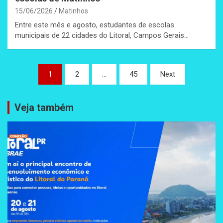
15/06/2026
Matinhos
Entre este mês e agosto, estudantes de escolas
municipais de 22 cidades do Litoral, Campos Gerais…
Paginação
1
2
…
45
Next
de
posts
Veja também