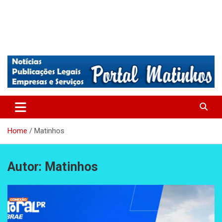
Absolutamente tudo sobre Matinhos, Paraná.
Matinhos – Praia de Matinhos
Home
Matinhos
Autor:
Matinhos