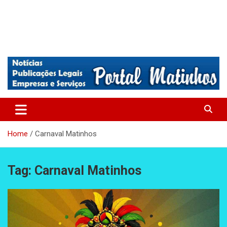
Absolutamente tudo sobre Matinhos, Paraná.
Matinhos – Praia de Matinhos
Home
Carnaval Matinhos
Tag:
Carnaval Matinhos