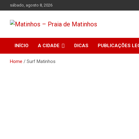
Skip
sábado, agosto 8, 2026
to
content
Absolutamente tudo sobre Matinhos, Paraná.
Matinhos – Praia de
INÍCIO
A CIDADE
DICAS
PUBLICAÇÕES LE
Matinhos
Home
Surf Matinhos