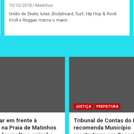
10/10/2018
Matinhos
União de Skate, lutas ,Bodyboard, Surf, Hip Hop & Rock
n’roll e Reggae marca o maior…
JUSTIÇA
PREFEITURA
ar em frente à
Tribunal de Contas do
na Praia de Matinhos
recomenda Município