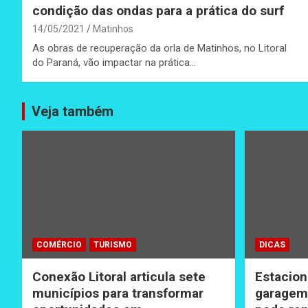
condição das ondas para a prática do surf
14/05/2021
Matinhos
As obras de recuperação da orla de Matinhos, no Litoral
do Paraná, vão impactar na prática…
Veja também
COMÉRCIO
TURISMO
DICAS
Conexão Litoral articula sete
Estacion
municípios para transformar
garagem 