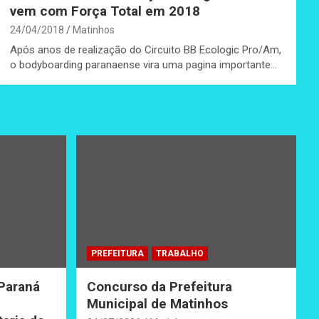
vem com Força Total em 2018
24/04/2018
Matinhos
Após anos de realização do Circuito BB Ecologic Pro/Am,
o bodyboarding paranaense vira uma pagina importante…
PREFEITURA
TRABALHO
 Paraná
Concurso da Prefeitura
Municipal de Matinhos