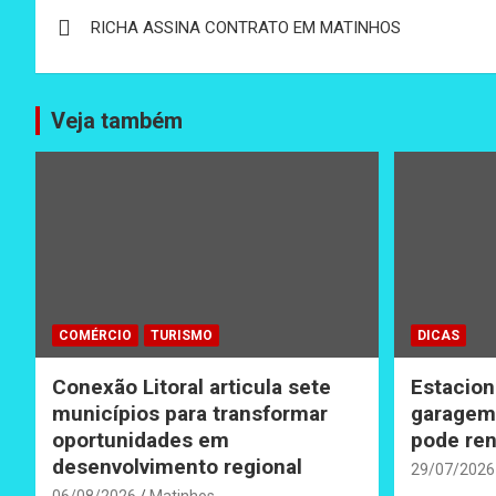
Navegação
RICHA ASSINA CONTRATO EM MATINHOS
de
Post
Veja também
COMÉRCIO
TURISMO
DICAS
Conexão Litoral articula sete
Estacion
municípios para transformar
garagem 
oportunidades em
pode ren
desenvolvimento regional
29/07/2026
06/08/2026
Matinhos