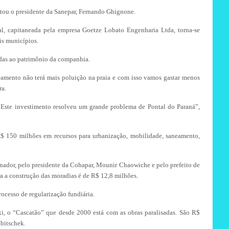
altou o presidente da Sanepar, Fernando Ghignone.
al, capitaneada pela empresa Goetze Lobato Engenharia Ltda, torna-se
is municípios.
adas ao patrimônio da companhia.
mento não terá mais poluição na praia e com isso vamos gastar menos
ra.
 “Este investimento resolveu um grande problema de Pontal do Paraná”,
$ 150 milhões em recursos para urbanização, mobilidade, saneamento,
ernador, pelo presidente da Cohapar, Mounir Chaowiche e pelo prefeito de
a a construção das moradias é de R$ 12,8 milhões.
ocesso de regularização fundiária.
i, o “Cascatão” que desde 2000 está com as obras paralisadas. São R$
bitschek.