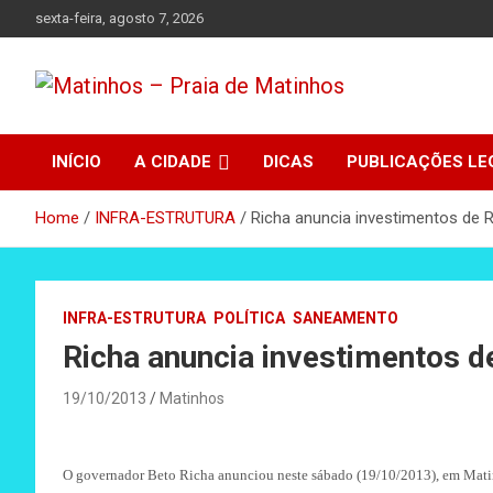
Skip
sexta-feira, agosto 7, 2026
to
content
Absolutamente tudo sobre Matinhos, Paraná.
Matinhos – Praia de
INÍCIO
A CIDADE
DICAS
PUBLICAÇÕES LE
Matinhos
Home
INFRA-ESTRUTURA
Richa anuncia investimentos de 
INFRA-ESTRUTURA
POLÍTICA
SANEAMENTO
Richa anuncia investimentos d
19/10/2013
Matinhos
O governador Beto Richa anunciou neste sábado (19/10/2013), em Matinho