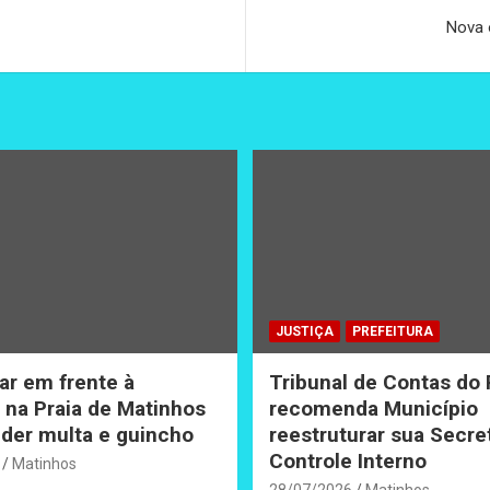
Nova 
JUSTIÇA
PREFEITURA
ar em frente à
Tribunal de Contas do
na Praia de Matinhos
recomenda Município
der multa e guincho
reestruturar sua Secre
Controle Interno
Matinhos
28/07/2026
Matinhos