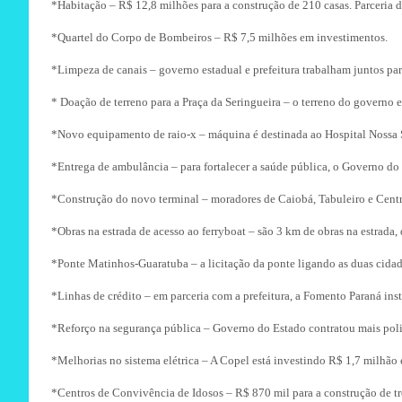
*Habitação – R$ 12,8 milhões para a construção de 210 casas. Parceria 
*Quartel do Corpo de Bombeiros – R$ 7,5 milhões em investimentos.
*Limpeza de canais – governo estadual e prefeitura trabalham juntos pa
* Doação de terreno para a Praça da Seringueira – o terreno do governo e
*Novo equipamento de raio-x – máquina é destinada ao Hospital Nossa S
*Entrega de ambulância – para fortalecer a saúde pública, o Governo do
*Construção do novo terminal – moradores de Caiobá, Tabuleiro e Centro
*Obras na estrada de acesso ao ferryboat – são 3 km de obras na estrada,
*Ponte Matinhos-Guaratuba – a licitação da ponte ligando as duas cidad
*Linhas de crédito – em parceria com a prefeitura, a Fomento Paraná i
*Reforço na segurança pública – Governo do Estado contratou mais polic
*Melhorias no sistema elétrica – A Copel está investindo R$ 1,7 milhão 
*Centros de Convivência de Idosos – R$ 870 mil para a construção de trê