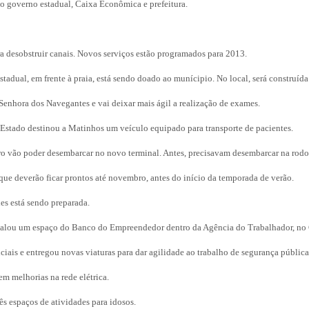
do governo estadual, Caixa Econômica e prefeitura.
ra desobstruir canais. Novos serviços estão programados para 2013.
stadual, em frente à praia, está sendo doado ao munícipio. No local, será construída
enhora dos Navegantes e vai deixar mais ágil a realização de exames.
 Estado destinou a Matinhos um veículo equipado para transporte de pacientes.
 vão poder desembarcar no novo terminal. Antes, precisavam desembarcar na rodoviá
 que deverão ficar prontos até novembro, antes do início da temporada de verão.
es está sendo preparada.
nstalou um espaço do Banco do Empreendedor dentro da Agência do Trabalhador, no
iais e entregou novas viaturas para dar agilidade ao trabalho de segurança públic
em melhorias na rede elétrica.
s espaços de atividades para idosos.