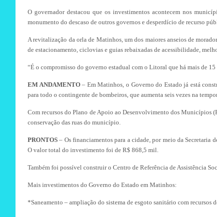
O governador destacou que os investimentos acontecem nos municípios
monumento do descaso de outros governos e desperdício de recurso públ
A revitalização da orla de Matinhos, um dos maiores anseios de moradore
de estacionamento, ciclovias e guias rebaixadas de acessibilidade, melh
“É o compromisso do governo estadual com o Litoral que há mais de 15 a
EM ANDAMENTO
– Em Matinhos, o Governo do Estado já está constr
para todo o contingente de bombeiros, que aumenta seis vezes na tempo
Com recursos do Plano de Apoio ao Desenvolvimento dos Municípios (PA
conservação das ruas do município.
PRONTOS
– Os financiamentos para a cidade, por meio da Secretaria d
O valor total do investimento foi de R$ 868,5 mil.
Também foi possível construir o Centro de Referência de Assistência So
Mais investimentos do Governo do Estado em Matinhos:
*Saneamento – ampliação do sistema de esgoto sanitário com recursos d