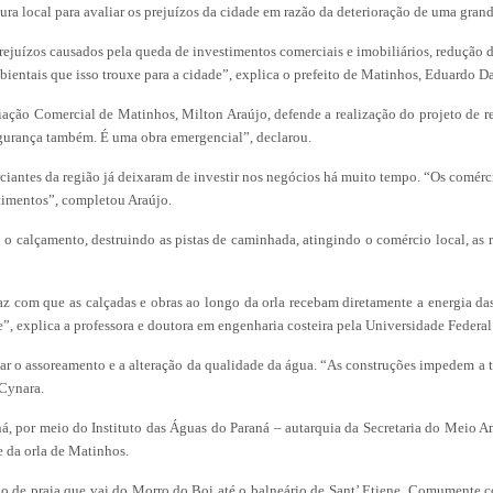
tura local para avaliar os prejuízos da cidade em razão da deterioração de uma grand
rejuízos causados pela queda de investimentos comerciais e imobiliários, redução 
ientais que isso trouxe para a cidade”, explica o prefeito de Matinhos, Eduardo D
iação Comercial de Matinhos, Milton Araújo, defende a realização do projeto de r
gurança também. É uma obra emergencial”, declarou.
ciantes da região já deixaram de investir nos negócios há muito tempo. “Os comér
stimentos”, completou Araújo.
o calçamento, destruindo as pistas de caminhada, atingindo o comércio local, as r
a faz com que as calçadas e obras ao longo da orla recebam diretamente a energia d
te”, explica a professora e doutora em engenharia costeira pela Universidade Fede
r o assoreamento e a alteração da qualidade da água. “As construções impedem a tro
 Cynara.
á, por meio do Instituto das Águas do Paraná – autarquia da Secretaria do Meio 
 da orla de Matinhos.
echo de praia que vai do Morro do Boi até o balneário de Sant’ Etiene. Comumente 