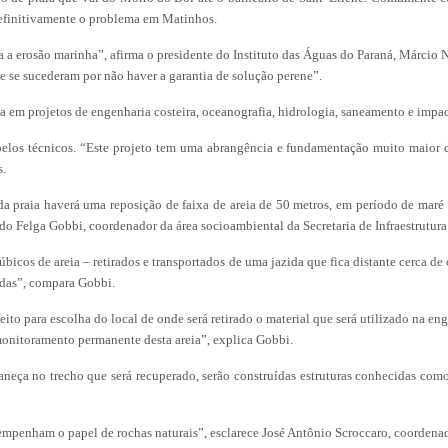
 definitivamente o problema em Matinhos.
a a erosão marinha”, afirma o presidente do Instituto das Águas do Paraná, Márcio N
e se sucederam por não haver a garantia de solução perene”.
 em projetos de engenharia costeira, oceanografia, hidrologia, saneamento e impac
 pelos técnicos. “Este projeto tem uma abrangência e fundamentação muito maior 
s.
da praia haverá uma reposição de faixa de areia de 50 metros, em período de maré 
do Felga Gobbi, coordenador da área socioambiental da Secretaria de Infraestrutura
úbicos de areia – retirados e transportados de uma jazida que fica distante cerca de
adas”, compara Gobbi.
eito para escolha do local de onde será retirado o material que será utilizado na e
 monitoramento permanente desta areia”, explica Gobbi.
neça no trecho que será recuperado, serão construídas estruturas conhecidas como
desempenham o papel de rochas naturais”, esclarece José Antônio Scroccaro, coorde