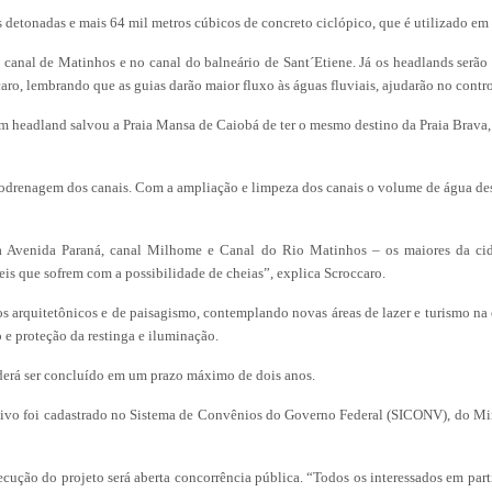
s detonadas e mais 64 mil metros cúbicos de concreto ciclópico, que é utilizado em
o canal de Matinhos e no canal do balneário de Sant´Etiene. Já os headlands serão 
aro, lembrando que as guias darão maior fluxo às águas fluviais, ajudarão no contro
 headland salvou a Praia Mansa de Caiobá de ter o mesmo destino da Praia Brava, 
rodrenagem dos canais. Com a ampliação e limpeza dos canais o volume de água dest
a Avenida Paraná, canal Milhome e Canal do Rio Matinhos – os maiores da cida
eis que sofrem com a possibilidade de cheias”, explica Scroccaro.
s arquitetônicos e de paisagismo, contemplando novas áreas de lazer e turismo na or
 e proteção da restinga e iluminação.
oderá ser concluído em um prazo máximo de dois anos.
ivo foi cadastrado no Sistema de Convênios do Governo Federal (SICONV), do Mini
xecução do projeto será aberta concorrência pública. “Todos os interessados em par