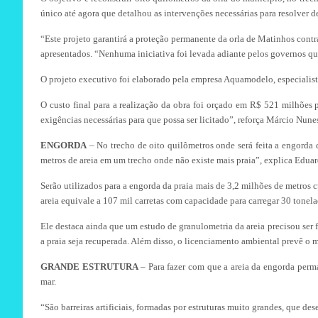
único até agora que detalhou as intervenções necessárias para resolver
“Este projeto garantirá a proteção permanente da orla de Matinhos contr
apresentados. “Nenhuma iniciativa foi levada adiante pelos governos qu
O projeto executivo foi elaborado pela empresa Aquamodelo, especialista
O custo final para a realização da obra foi orçado em R$ 521 milhões
exigências necessárias para que possa ser licitado”, reforça Márcio Nune
ENGORDA
– No trecho de oito quilômetros onde será feita a engorda 
metros de areia em um trecho onde não existe mais praia”, explica Eduar
Serão utilizados para a engorda da praia mais de 3,2 milhões de metros c
areia equivale a 107 mil carretas com capacidade para carregar 30 tonel
Ele destaca ainda que um estudo de granulometria da areia precisou ser f
a praia seja recuperada. Além disso, o licenciamento ambiental prevê o
GRANDE ESTRUTURA
– Para fazer com que a areia da engorda perma
mar.
“São barreiras artificiais, formadas por estruturas muito grandes, que 