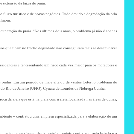
e extensão da faixa de praia.
do fluxo turístico e de novos negócios. Tudo devido a degradação da orla
almora.
ecuperação da praia. “Nos últimos dois anos, o problema já não é apenas
cios que ficam no trecho degradado não conseguiram mais se desenvolver
esidências e representando um risco cada vez maior para os moradores e
as ondas. Em um período de maré alta ou de ventos fortes, o problema de
ral do Rio de Janeiro (UFRJ), Cynara de Lourdes da Nóbrega Cunha.
ca da areia que está na praia com a areia localizada nas áreas de dunas,
Ambiente – contratou uma empresa especializada para a elaboração de um
conhecido como “engorda da praia” o projeto contratado pelo Estado é o