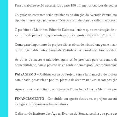
Para o trabalho serão necessários quase 190 mil metros cúbicos de pedra
Os guias de correntes serão instalados na direção da Avenida Paraná, n
tipo de intervenção representa 75% do custo da obra”, explicou o Scrocc
O prefeito de Matinhos, Eduardo Dalmora, lembra que a construção de um
estrutura de pedra foi o que manteve o local protegido até hoje”, frisou.
Outra parte importante do projeto são as obras de microdrenagem e mac
que atingem diferentes bairros de Matinhos em período de chuvas fortes.
As obras de macro e microdrenagem estão previstas para os canais d
balneabilidade, para o projeto de engorda e para as populações vulneráv
PAISAGISMO
– A última etapa do Projeto será a implantação de projeto
caminhada, passarelas e pontes, plantio de árvores nativas, recomposição
Após aprovado e licitado, o Projeto de Proteção da Orla de Matinhos p
FINANCIAMENTO
– Concluído em agosto deste ano, o projeto execut
às regras de organismos financiadores.
O diretor do Instituto das Águas, Everton de Souza, ressalta que para e