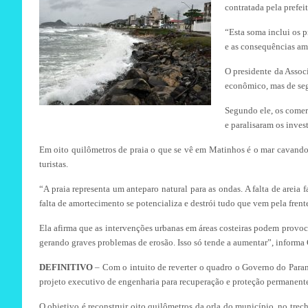
contratada pela prefei
“Esta soma inclui os p
e as consequências amb
O presidente da Assoc
econômico, mas de se
Segundo ele, os comer
e paralisaram os inve
Em oito quilômetros de praia o que se vê em Matinhos é o mar cavando 
turistas.
“A praia representa um anteparo natural para as ondas. A falta de arei
falta de amortecimento se potencializa e destrói tudo que vem pela fren
Ela afirma que as intervenções urbanas em áreas costeiras podem provoca
gerando graves problemas de erosão. Isso só tende a aumentar”, informa
DEFINITIVO
– Com o intuito de reverter o quadro o Governo do Paran
projeto executivo de engenharia para recuperação e proteção permanente
O objetivo é reconstruir oito quilômetros da orla do município, no tr