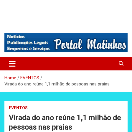
Absolutamente tudo sobre Matinhos, Paraná.
Matinhos – Praia de Matinhos
Home
EVENTOS
Virada do ano reúne 1,1 milhão de pessoas nas praias
EVENTOS
Virada do ano reúne 1,1 milhão de
pessoas nas praias