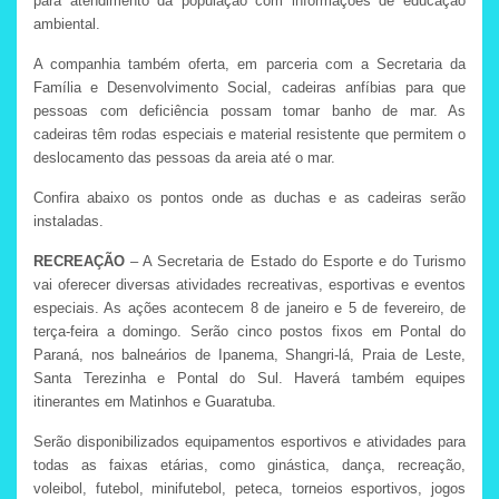
para atendimento da população com informações de educação
ambiental.
A companhia também oferta, em parceria com a Secretaria da
Família e Desenvolvimento Social, cadeiras anfíbias para que
pessoas com deficiência possam tomar banho de mar. As
cadeiras têm rodas especiais e material resistente que permitem o
deslocamento das pessoas da areia até o mar.
Confira abaixo os pontos onde as duchas e as cadeiras serão
instaladas.
RECREAÇÃO
– A Secretaria de Estado do Esporte e do Turismo
vai oferecer diversas atividades recreativas, esportivas e eventos
especiais. As ações acontecem 8 de janeiro e 5 de fevereiro, de
terça-feira a domingo. Serão cinco postos fixos em Pontal do
Paraná, nos balneários de Ipanema, Shangri-lá, Praia de Leste,
Santa Terezinha e Pontal do Sul. Haverá também equipes
itinerantes em Matinhos e Guaratuba.
Serão disponibilizados equipamentos esportivos e atividades para
todas as faixas etárias, como ginástica, dança, recreação,
voleibol, futebol, minifutebol, peteca, torneios esportivos, jogos