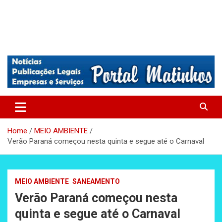
Absolutamente tudo sobre Matinhos, Paraná.
Matinhos – Praia de Matinhos
Home
MEIO AMBIENTE
Verão Paraná começou nesta quinta e segue até o Carnaval
MEIO AMBIENTE
SANEAMENTO
Verão Paraná começou nesta
quinta e segue até o Carnaval