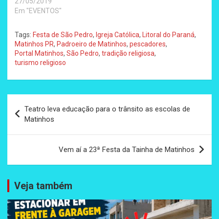
27/05/2019
Em "EVENTOS"
Tags:
Festa de São Pedro
,
Igreja Católica
,
Litoral do Paraná
,
Matinhos PR
,
Padroeiro de Matinhos
,
pescadores
,
Portal Matinhos
,
São Pedro
,
tradição religiosa
,
turismo religioso
Navegação
Teatro leva educação para o trânsito as escolas de
de
Matinhos
Post
Vem aí a 23ª Festa da Tainha de Matinhos
Veja também