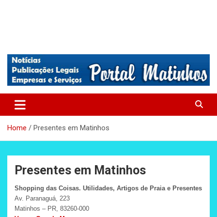
Absolutamente tudo sobre Matinhos, Paraná.
Matinhos – Praia de Matinhos
Home
Presentes em Matinhos
Presentes em Matinhos
Shopping das Coisas. Utilidades, Artigos de Praia e Presentes
Av. Paranaguá, 223
Matinhos – PR, 83260-000