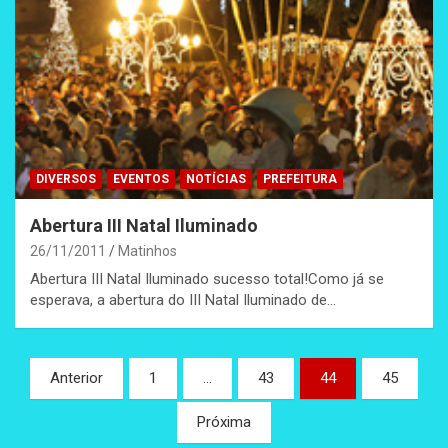
DIVERSOS
EVENTOS
NOTÍCIAS
PREFEITURA
Abertura III Natal Iluminado
26/11/2011
Matinhos
Abertura III Natal Iluminado sucesso total!Como já se
esperava, a abertura do III Natal Iluminado de…
Paginação
Anterior
1
…
43
44
45
de
Próxima
posts