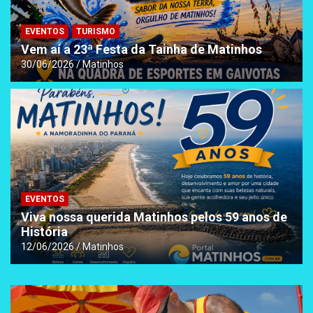
EVENTOS
TURISMO
Vem aí a 23ª Festa da Tainha de Matinhos
30/06/2026
Matinhos
EVENTOS
Viva nossa querida Matinhos pelos 59 anos de
História
12/06/2026
Matinhos