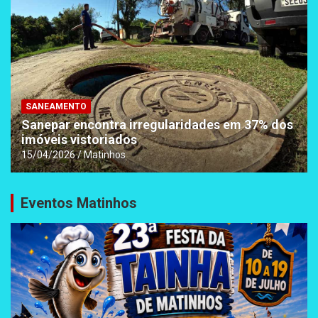
SANEAMENTO
Sanepar encontra irregularidades em 37% dos
imóveis vistoriados
15/04/2026
Matinhos
Eventos Matinhos