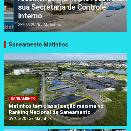
sua Secretaria de Controle
Interno
28/07/2026
Matinhos
Saneamento Matinhos
SANEAMENTO
Matinhos tem classificação máxima no
Ranking Nacional de Saneamento
09/06/2026
Matinhos