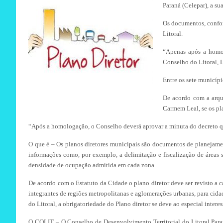
Paraná (Celepar), a su
Os documentos, confor
Litoral.
“Apenas após a homol
Conselho do Litoral, 
Entre os sete municíp
De acordo com a arqui
Carmem Leal, se os pl
“Após a homologação, o Conselho deverá aprovar a minuta do decreto qu
O que é – Os planos diretores municipais são documentos de planejamen
informações como, por exemplo, a delimitação e fiscalização de áreas s
densidade de ocupação admitida em cada zona.
De acordo com o Estatuto da Cidade o plano diretor deve ser revisto a c
integrantes de regiões metropolitanas e aglomerações urbanas, para cida
do Litoral, a obrigatoriedade do Plano diretor se deve ao especial interess
O COLIT – O Conselho de Desenvolvimento Territorial do Litoral Par