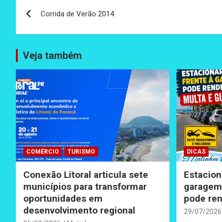
Navegação
Corrida de Verão 2014
de
Post
Veja também
COMÉRCIO
TURISMO
DICAS
Conexão Litoral articula sete
Estacion
municípios para transformar
garagem 
oportunidades em
pode ren
desenvolvimento regional
29/07/2026