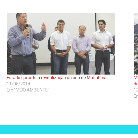
Estado garante a revitalização da orla de Matinhos
MP
11/05/2014
d
Em "MEIO AMBIENTE"
1
E