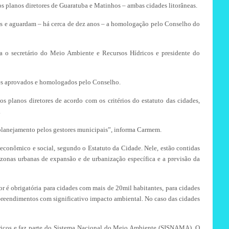
os planos diretores de Guaratuba e Matinhos – ambas cidades litorâneas.
is e aguardam – há cerca de dez anos – a homologação pelo Conselho do
a o secretário do Meio Ambiente e Recursos Hídricos e presidente do
res aprovados e homologados pelo Conselho.
 planos diretores de acordo com os critérios do estatuto das cidades,
.
 planejamento pelos gestores municipais”, informa Carmem.
econômico e social, segundo o Estatuto da Cidade. Nele, estão contidas
s zonas urbanas de expansão e de urbanização específica e a previsão da
or é obrigatória para cidades com mais de 20mil habitantes, para cidades
empreendimentos com significativo impacto ambiental. No caso das cidades
ricos e faz parte do Sistema Nacional do Meio Ambiente (SISNAMA). O