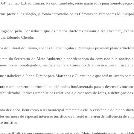
a 64ª reunião Extraordinária. Na oportunidade, serão analisados para homologação 
me prevê a legislação, já foram aprovados pelas Câmaras de Vereadores Municipa
ogação pelo Conselho é que os planos diretores passam a ter eficácia”, explic
Luiz Eduardo Cheida.
ios do Litoral do Paraná, apenas Guaraqueçaba e Paranaguá possuem planos direto
teta da Secretaria do Meio Ambiente e coordenadora da comissão que analisou os
anos forem homologados, imediatamente, o Conselho dará início a uma outra etapa
e estabelece o Plano Diretor para Matinhos e Guaratuba e que será utilizado para
to e ordenamento territorial, considerados fundamentais para o desenvolvimento 
ubutilizadas, índices urbanísticos relativos a dimensões de lotes, a definição da
ada dez anos, bem como a lei municipal referente a ele. A existência do plano diret
des em áreas de especial interesse turístico ou inseridas na área de influência de 
e turístico.
anaense (Colit) é um componente da Secretaria do Meio Ambiente e Recursos Híd