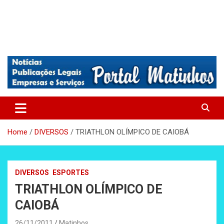
Absolutamente tudo sobre Matinhos, Paraná.
Matinhos – Praia de Matinhos
Home
DIVERSOS
TRIATHLON OLÍMPICO DE CAIOBÁ
DIVERSOS
ESPORTES
TRIATHLON OLÍMPICO DE
CAIOBÁ
26/11/2011
Matinhos