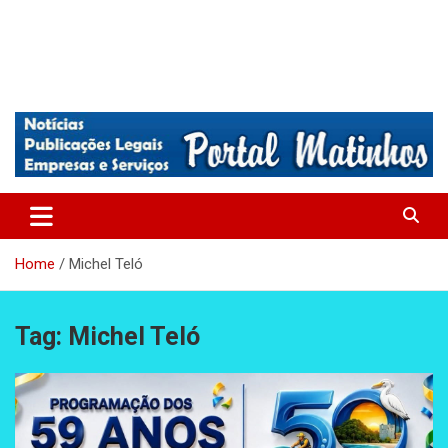
Absolutamente tudo sobre Matinhos, Paraná.
Matinhos – Praia de Matinhos
Home
Michel Teló
Tag:
Michel Teló