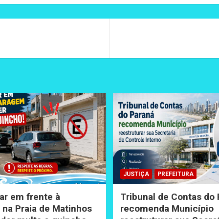
JUSTIÇA
PREFEITURA
ar em frente à
Tribunal de Contas do
na Praia de Matinhos
recomenda Município