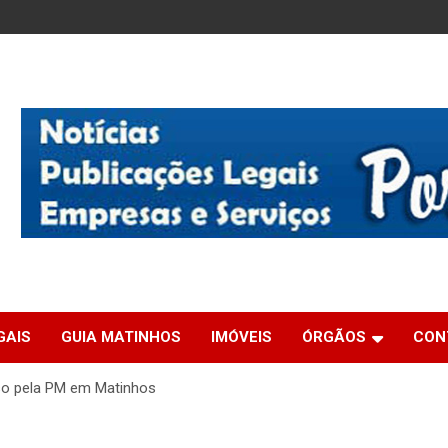
GAIS
GUIA MATINHOS
IMÓVEIS
ÓRGÃOS
CON
so pela PM em Matinhos