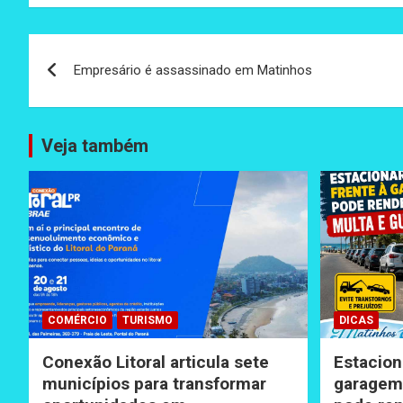
Navegação
Empresário é assassinado em Matinhos
de
Post
Veja também
COMÉRCIO
TURISMO
DICAS
Conexão Litoral articula sete
Estacion
municípios para transformar
garagem 