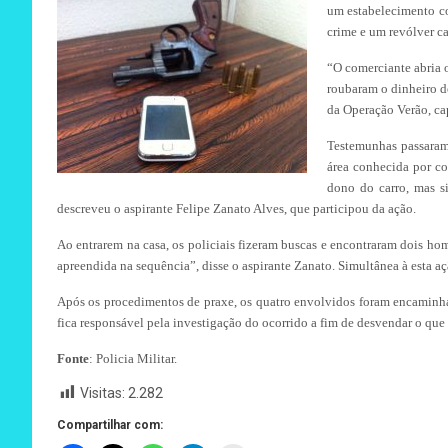
um estabelecimento co
crime e um revólver ca
“O comerciante abria 
roubaram o dinheiro d
da Operação Verão, c
Testemunhas passaram 
área conhecida por co
dono do carro, mas s
descreveu o aspirante Felipe Zanato Alves, que participou da ação.
Ao entrarem na casa, os policiais fizeram buscas e encontraram dois 
apreendida na sequência”, disse o aspirante Zanato. Simultânea à esta aç
Após os procedimentos de praxe, os quatro envolvidos foram encaminhad
fica responsável pela investigação do ocorrido a fim de desvendar o que
Fonte
: Policia Militar.
Visitas:
2.282
Compartilhar com: