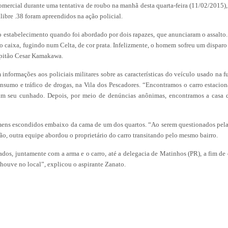
mercial durante uma tentativa de roubo na manhã desta quarta-feira (11/02/2015)
libre .38 foram apreendidos na ação policial.
o estabelecimento quando foi abordado por dois rapazes, que anunciaram o assalto. 
o caixa, fugindo num Celta, de cor prata. Infelizmente, o homem sofreu um disparo
apitão Cesar Kamakawa.
informações aos policiais militares sobre as características do veículo usado na 
nsumo e tráfico de drogas, na Vila dos Pescadores. “Encontramos o carro estacio
im seu cunhado. Depois, por meio de denúncias anônimas, encontramos a casa do
homens escondidos embaixo da cama de um dos quartos. “Ao serem questionados pela
ão, outra equipe abordou o proprietário do carro transitando pelo mesmo bairro.
os, juntamente com a arma e o carro, até a delegacia de Matinhos (PR), a fim de 
 houve no local”, explicou o aspirante Zanato.