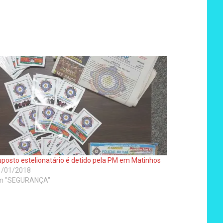
posto estelionatário é detido pela PM em Matinhos
1/01/2018
m "SEGURANÇA"