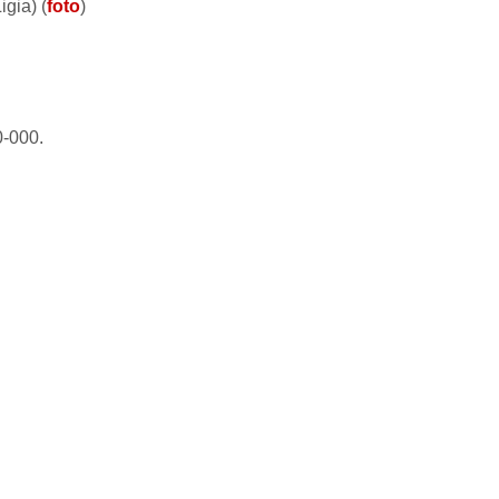
gia) (
foto
)
0-000.