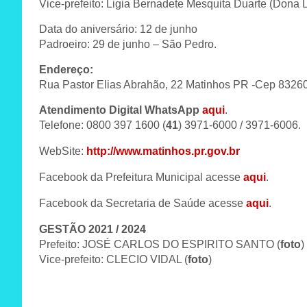
Vice-prefeito: Ligia Bernadete Mesquita Duarte (Dona Li
Data do aniversário: 12 de junho
Padroeiro: 29 de junho – São Pedro.
Endereço:
Rua Pastor Elias Abrahão, 22 Matinhos PR -Cep 8326
Atendimento Digital WhatsApp
aqui
.
Telefone: 0800 397 1600 (
41
) 3971-6000 / 3971-6006.
WebSite:
http://www.matinhos.pr.gov.br
Facebook da Prefeitura Municipal acesse
aqui
.
Facebook da Secretaria de Saúde acesse
aqui
.
GESTÃO 2021 / 2024
Prefeito: JOSÉ CARLOS DO ESPIRITO SANTO (
foto
)
Vice-prefeito: CLECIO VIDAL (
foto
)