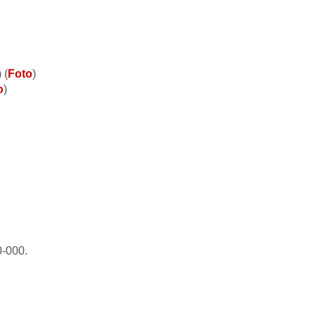
 (
Foto
)
o
)
0-000.