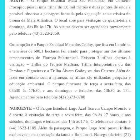
NORTE
– O Parque Estadual Mata São Francisco, em Cornélio
Procópio, possui uma trilha de 1,6 mil metros e duas pontes de onde é
possível observar a paisagem formada pela vegetação característica do
bioma da Mata Atlântica. O local abre para visitação de quarta-feira a
domingo, das 8h às 17h. As visitas devem ser agendadas previamente
pelo telefone (43) 3523-2659.
Outra opção é o Parque Estadual Mata dos Godoy, que fica em Londrina
e tem área de 690,1 hectares. Foi criado para proteger um dos últimos
remanescentes de Floresta Subtropical. Existem 3 trilhas abertas à
visitação – Trilha do Projeto Madeira, Trilha Interpretativa ou das
Perobas e Figueiras e a Trilha Álvaro Godoy ou dos Catetos. Além do
lazer em contato com a natureza, as trilhas são utilizadas pesquisa e
educação ambiental. O parque funciona de terça a sexta-feira, das
08h30 às 17h30, e aos domingos e feriados, das 13h30 às 17h.
Agendamentos pelo telefone (43) 3373-8700
NOROESTE
– O Parque Estadual Lago Azul fica em Campo Mourão e
é aberto à visitação de terça a sexta-feira, das 9h às 17 horas, e aos
sábados, domingos e feriados, das 14h às 17 h. O telefone de contato é
(44) 3523-1185. Além da paisagem, o Parque Lago Azul possui trilhas
exclusivas para apreciação da fauna e flora local. Na segunda-feira (21)