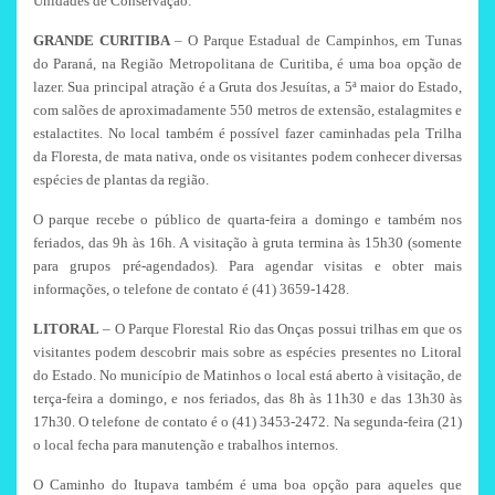
Unidades de Conservação:
GRANDE CURITIBA
– O Parque Estadual de Campinhos, em Tunas
do Paraná, na Região Metropolitana de Curitiba, é uma boa opção de
lazer. Sua principal atração é a Gruta dos Jesuítas, a 5ª maior do Estado,
com salões de aproximadamente 550 metros de extensão, estalagmites e
estalactites. No local também é possível fazer caminhadas pela Trilha
da Floresta, de mata nativa, onde os visitantes podem conhecer diversas
espécies de plantas da região.
O parque recebe o público de quarta-feira a domingo e também nos
feriados, das 9h às 16h. A visitação à gruta termina às 15h30 (somente
para grupos pré-agendados). Para agendar visitas e obter mais
informações, o telefone de contato é (41) 3659-1428.
LITORAL
– O Parque Florestal Rio das Onças possui trilhas em que os
visitantes podem descobrir mais sobre as espécies presentes no Litoral
do Estado. No município de Matinhos o local está aberto à visitação, de
terça-feira a domingo, e nos feriados, das 8h às 11h30 e das 13h30 às
17h30. O telefone de contato é o (41) 3453-2472. Na segunda-feira (21)
o local fecha para manutenção e trabalhos internos.
O Caminho do Itupava também é uma boa opção para aqueles que