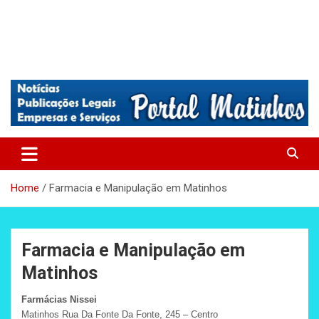
Absolutamente tudo sobre Matinhos, Paraná.
Matinhos – Praia de Matinhos
Home
Farmacia e Manipulação em Matinhos
Farmacia e Manipulação em
Matinhos
Farmácias Nissei
Matinhos Rua Da Fonte Da Fonte, 245 – Centro