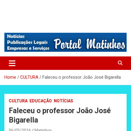
Absolutamente tudo sobre Matinhos, Paraná.
Matinhos – Praia de Matinhos
Home
CULTURA
Faleceu o professor João José Bigarella
CULTURA
EDUCAÇÃO
NOTÍCIAS
Faleceu o professor João José
Bigarella
06/05/2016
Matinhos