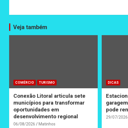
Veja também
COMÉRCIO
TURISMO
DICAS
Conexão Litoral articula sete
Estacion
municípios para transformar
garagem 
oportunidades em
pode ren
desenvolvimento regional
29/07/2026
06/08/2026
Matinhos