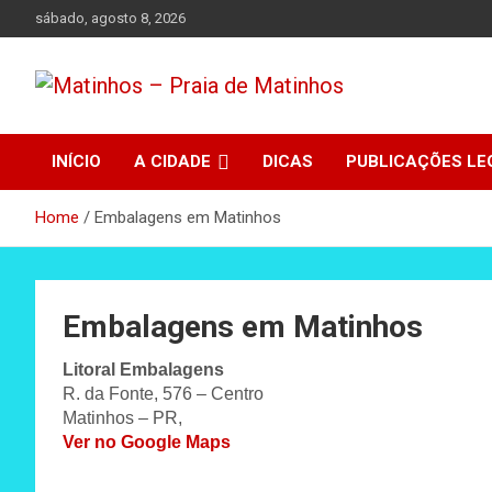
Skip
sábado, agosto 8, 2026
to
content
Absolutamente tudo sobre Matinhos, Paraná.
Matinhos – Praia de
INÍCIO
A CIDADE
DICAS
PUBLICAÇÕES LE
Matinhos
Home
Embalagens em Matinhos
Embalagens em Matinhos
Litoral Embalagens
R. da Fonte, 576 – Centro
Matinhos – PR,
Ver no Google Maps