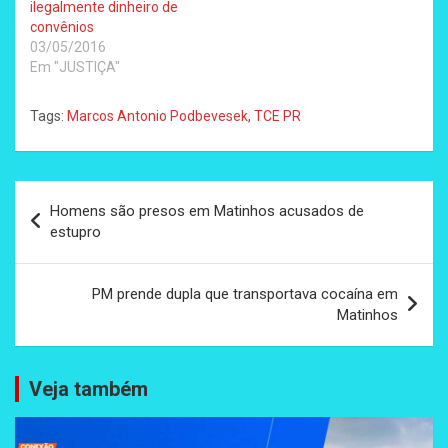
ilegalmente dinheiro de
convênios
03/05/2016
Em "JUSTIÇA"
Tags:
Marcos Antonio Podbevesek
,
TCE PR
Navegação
Homens são presos em Matinhos acusados de
de
estupro
Post
PM prende dupla que transportava cocaína em
Matinhos
Veja também