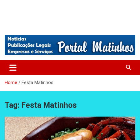
Absolutamente tudo sobre Matinhos, Paraná.
Matinhos – Praia de Matinhos
Home
Festa Matinhos
Tag:
Festa Matinhos