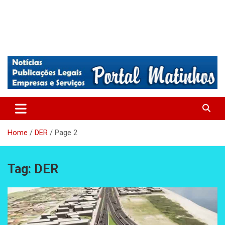
Absolutamente tudo sobre Matinhos, Paraná.
Matinhos – Praia de Matinhos
Home
DER
Page 2
Tag:
DER