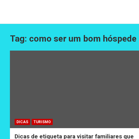
Tag:
como ser um bom hóspede
DICAS
TURISMO
Dicas de etiqueta para visitar familiares que