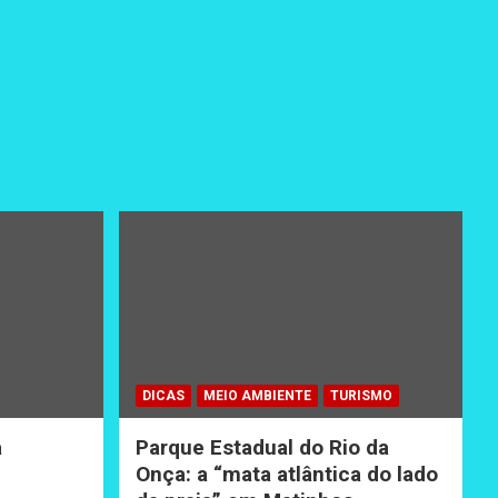
DICAS
MEIO AMBIENTE
TURISMO
a
Parque Estadual do Rio da
Onça: a “mata atlântica do lado