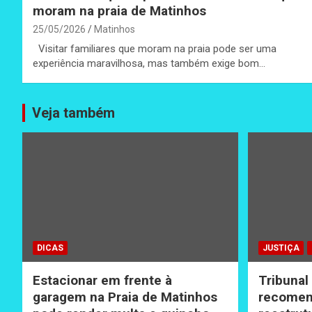
moram na praia de Matinhos
25/05/2026
Matinhos
Visitar familiares que moram na praia pode ser uma
experiência maravilhosa, mas também exige bom…
Veja também
DICAS
JUSTIÇA
Estacionar em frente à
Tribunal
garagem na Praia de Matinhos
recomen