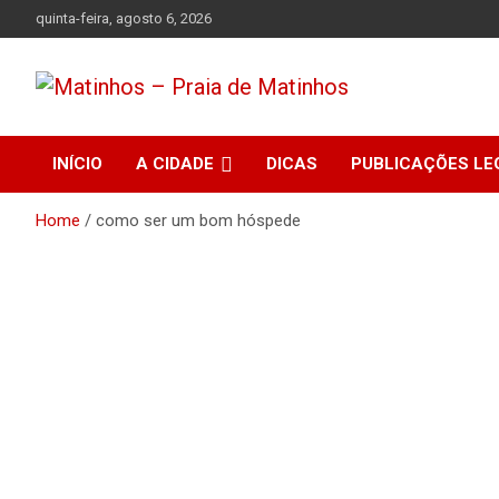
Skip
quinta-feira, agosto 6, 2026
to
content
Absolutamente tudo sobre Matinhos, Paraná.
Matinhos – Praia de
INÍCIO
A CIDADE
DICAS
PUBLICAÇÕES LE
Matinhos
Home
como ser um bom hóspede