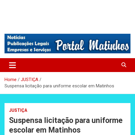
Absolutamente tudo sobre Matinhos, Paraná.
Matinhos – Praia de Matinhos
Home
JUSTIÇA
Suspensa licitação para uniforme escolar em Matinhos
JUSTIÇA
Suspensa licitação para uniforme
escolar em Matinhos