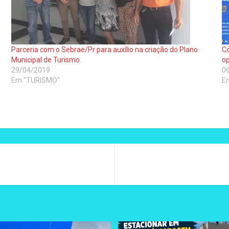
Parceria com o Sebrae/Pr para auxílio na criação do Plano
Co
Municipal de Turismo
op
29/04/2019
0
Em "TURISMO"
E