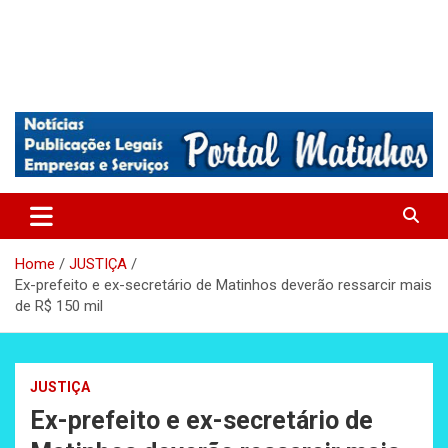
Absolutamente tudo sobre Matinhos, Paraná.
Matinhos – Praia de Matinhos
Home
JUSTIÇA
Ex-prefeito e ex-secretário de Matinhos deverão ressarcir mais
de R$ 150 mil
JUSTIÇA
Ex-prefeito e ex-secretário de