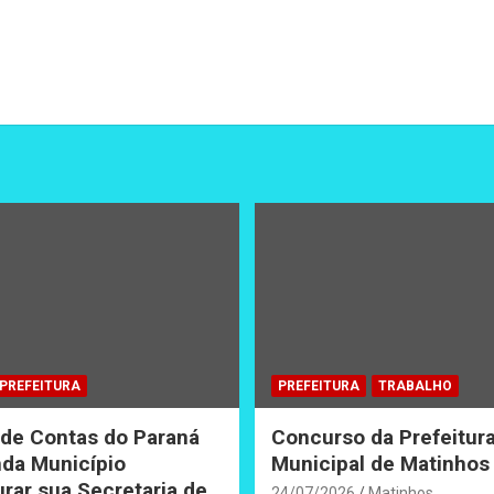
PREFEITURA
PREFEITURA
TRABALHO
 de Contas do Paraná
Concurso da Prefeitur
da Município
Municipal de Matinhos
urar sua Secretaria de
24/07/2026
Matinhos