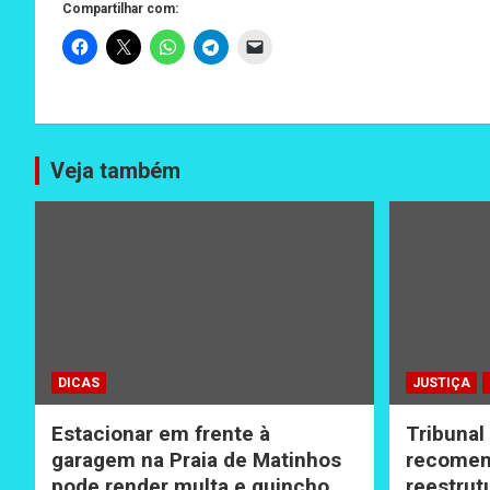
Compartilhar com:
Veja também
DICAS
JUSTIÇA
Estacionar em frente à
Tribunal
garagem na Praia de Matinhos
recomen
pode render multa e guincho
reestrut