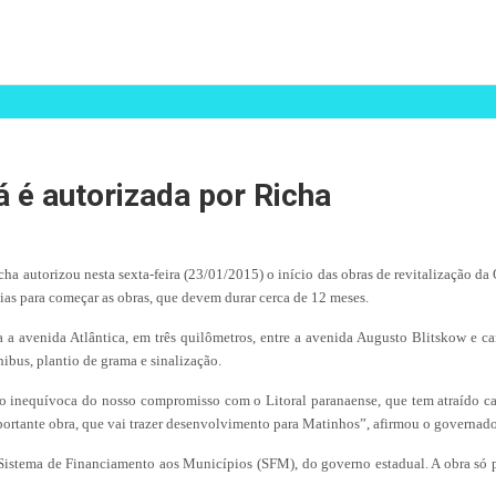
á é autorizada por Richa
ha autorizou nesta sexta-feira (23/01/2015) o início das obras de revitalização da
dias para começar as obras, que devem durar cerca de 12 meses.
da a avenida Atlântica, em três quilômetros, entre a avenida Augusto Blitskow e c
ibus, plantio de grama e sinalização.
inequívoca do nosso compromisso com o Litoral paranaense, que tem atraído cad
portante obra, que vai trazer desenvolvimento para Matinhos”, afirmou o governado
 Sistema de Financiamento aos Municípios (SFM), do governo estadual. A obra só 