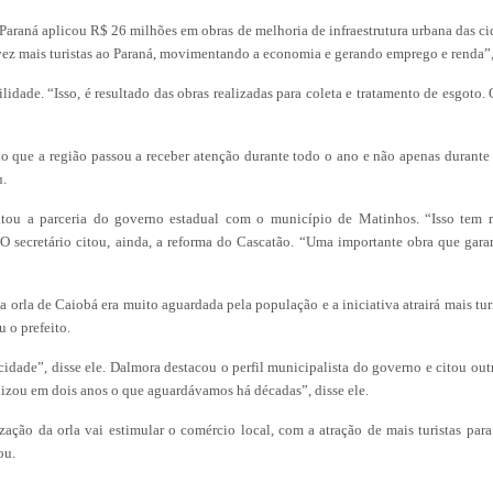
Paraná aplicou R$ 26 milhões em obras de melhoria de infraestrutura urbana das cid
a vez mais turistas ao Paraná, movimentando a economia e gerando emprego e renda”,
lidade. “Isso, é resultado das obras realizadas para coleta e tratamento de esgot
 que a região passou a receber atenção durante todo o ano e não apenas durant
u.
itou a parceria do governo estadual com o município de Matinhos. “Isso tem re
 O secretário citou, ainda, a reforma do Cascatão. “Uma importante obra que garan
 orla de Caiobá era muito aguardada pela população e a iniciativa atrairá mais turi
 o prefeito.
ade”, disse ele. Dalmora destacou o perfil municipalista do governo e citou outr
izou em dois anos o que aguardávamos há décadas”, disse ele.
ização da orla vai estimular o comércio local, com a atração de mais turistas par
ou.