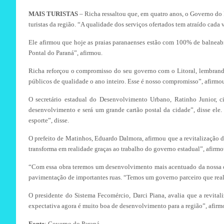
MAIS TURISTAS
– Richa ressaltou que, em quatro anos, o Governo do 
turistas da região. “A qualidade dos serviços ofertados tem atraído cad
Ele afirmou que hoje as praias paranaenses estão com 100% de balneabi
Pontal do Paraná”, afirmou.
Richa reforçou o compromisso do seu governo com o Litoral, lembrando
públicos de qualidade o ano inteiro. Esse é nosso compromisso”, afirmo
O secretário estadual do Desenvolvimento Urbano, Ratinho Junior, c
desenvolvimento e será um grande cartão postal da cidade”, disse ele.
esporte”, disse.
O prefeito de Matinhos, Eduardo Dalmora, afirmou que a revitalização da
transforma em realidade graças ao trabalho do governo estadual”, afirmou
“Com essa obra teremos um desenvolvimento mais acentuado da nossa cid
pavimentação de importantes ruas. “Temos um governo parceiro que real
O presidente do Sistema Fecomércio, Darci Piana, avalia que a revital
expectativa agora é muito boa de desenvolvimento para a região”, afirm
Fonte
: Governo do Paraná