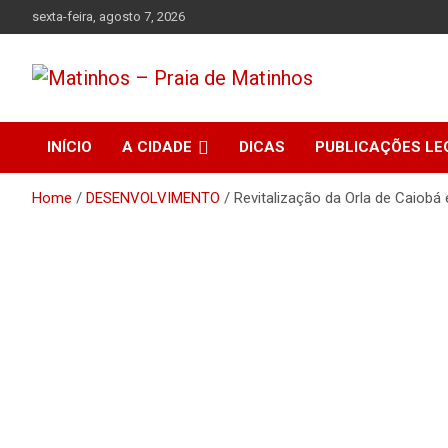
Skip
sexta-feira, agosto 7, 2026
to
content
Absolutamente tudo sobre Matinhos, Paraná.
Matinhos – Praia de
INÍCIO
A CIDADE
DICAS
PUBLICAÇÕES LE
Matinhos
Home
DESENVOLVIMENTO
Revitalização da Orla de Caiobá 