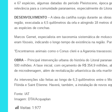
e 67 espécies, algumas datadas do período Pleistoceno, época g
relevância para a comunidade paranaense, especialmente do Litoral
DESENVOLVIMENTO
– A ideia da cartilha surgiu durante as obra
região, executada a 4,5 quilômetros da orla e atingindo 18 metros
as espécies de conchas.
Marcos Gernet, especialista em taxonomia sistemática de molusc
eram fósseis, indicando o longo tempo de existência na região. P
“Encontramos animais como o Conus clerii e a Agaronia travassosi,
OBRA
– Principal intervenção urbana do história do Litoral paran
500 milhões. A fase inicial, com orçamento de R$ 354,9 milhões, a
de microdrenagem, além de revitalização urbanística da orla maríti
As intervenções são feitas ao longo de 6,3 quilômetros entre o Mo
Flórida e Saint Etienne. Haverá, também, a instalação de novos eq
Fonte: IAT
Imagem: DTA/Acquaplan
Visitas:
1.977