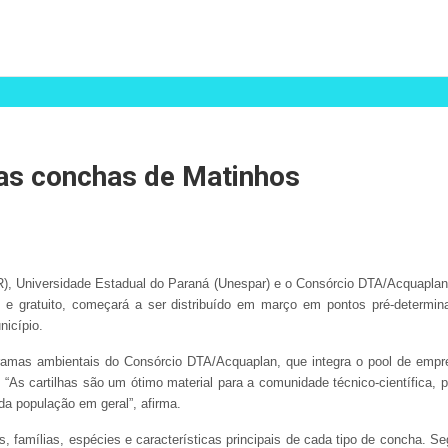
 as conchas de Matinhos
PR), Universidade Estadual do Paraná (Unespar) e o Consórcio DTA/Acquapla
to e gratuito, começará a ser distribuído em março em pontos pré-determin
nicípio.
rogramas ambientais do Consórcio DTA/Acquaplan, que integra o pool de emp
. “As cartilhas são um ótimo material para a comunidade técnico-científic
a população em geral”, afirma.
 famílias, espécies e características principais de cada tipo de concha. Se