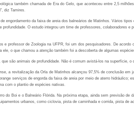
eológica também chamada de Era do Gelo, que aconteceu entre 2,5 milhões e
”, diz Tamires.
s de engordamento da faixa de areia dos balneários de Matinhos. Vários tipo
 de profundidade. O estudo integrou um time de professores, colaboradores e 
os e professor de Zoologia na UFPR, foi um dos pesquisadores. De acordo c
ara ele, o que chamou a atenção também foi a descoberta de algumas espéci
 que são animais de profundidade. Não é comum avistá-los na superfície, o qu
aense, a revitalização da Orla de Matinhos alcançou 97,5% de conclusão em ja
brange serviços de engorda da faixa de areia por meio de aterro hidráulico; 
ma com o plantio de espécies nativas.
rro do Boi e o Balneário Flórida. Na próxima etapa, ainda sem previsão de da
uipamentos urbanos, como ciclovia, pista de caminhada e corrida, pista de ac