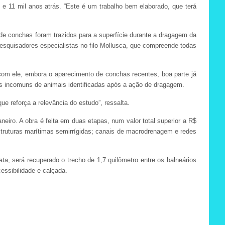
 11 mil anos atrás. “Este é um trabalho bem elaborado, que terá
s de conchas foram trazidos para a superfície durante a dragagem da
pesquisadores especialistas no filo Mollusca, que compreende todas
om ele, embora o aparecimento de conchas recentes, boa parte já
es incomuns de animais identificadas após a ação de dragagem.
e reforça a relevância do estudo”, ressalta.
neiro. A obra é feita em duas etapas, num valor total superior a R$
estruturas marítimas semirrígidas; canais de macrodrenagem e redes
ta, será recuperado o trecho de 1,7 quilômetro entre os balneários
essibilidade e calçada.