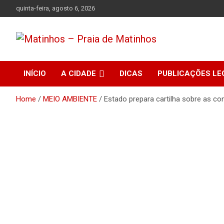
Skip
quinta-feira, agosto 6, 2026
to
content
Absolutamente tudo sobre Matinhos, Paraná.
Matinhos – Praia de
INÍCIO
A CIDADE
DICAS
PUBLICAÇÕES LE
Matinhos
Home
MEIO AMBIENTE
Estado prepara cartilha sobre as c